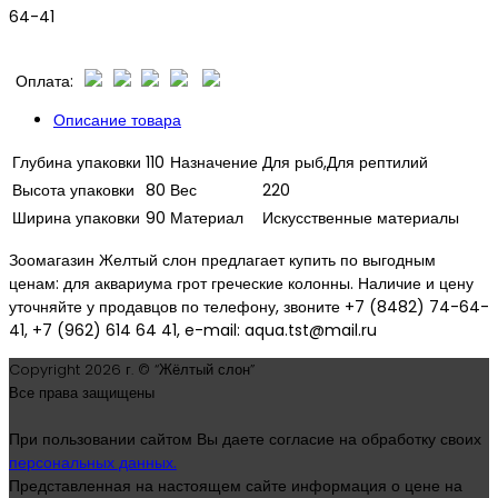
64-41
Оплата:
Описание товара
Глубина упаковки
110
Назначение
Для рыб,Для рептилий
Высота упаковки
80
Вес
220
Ширина упаковки
90
Материал
Искусственные материалы
Зоомагазин Желтый слон предлагает купить по выгодным
ценам: для аквариума грот греческие колонны. Наличие и цену
уточняйте у продавцов по телефону, звоните +7 (8482) 74-64-
41, +7 (962) 614 64 41, e-mail: aqua.tst@mail.ru
Copyright
2026 г. © “Жёлтый слон”
Все права защищены
При пользовании сайтом Вы даете согласие на обработку своих
персональных данных.
Представленная на настоящем сайте информация о цене на