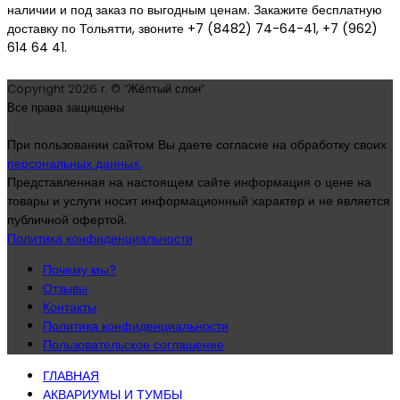
наличии и под заказ по выгодным ценам. Закажите бесплатную
доставку по Тольятти, звоните +7 (8482) 74-64-41, +7 (962)
614 64 41.
Copyright
2026 г. © “Жёлтый слон”
Все права защищены
При пользовании сайтом Вы даете согласие на обработку своих
персональных данных.
Представленная на настоящем сайте информация о цене на
товары и услуги носит информационный характер и не является
публичной офертой.
Политика конфиденциальности
Почему мы?
Отзывы
Контакты
Политика конфиденциальности
Пользовательское соглашение
ГЛАВНАЯ
АКВАРИУМЫ И ТУМБЫ