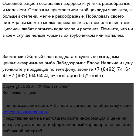
Основной рацион составляют водоросли, улитки, ракообразные
и моллюски. Основным пристрастием этой цихлиды являются, в
большей степени, мелкие ракообразные. Побаловать своего
питомца вы можете мелко порезанным салатом или шпинатом.
Цихлиды любят погрызть водоросли и растения. Помните, что ни
в коем случае нельзя кормить их трубочником или мотылем.
Зоомагазин Желтый слон предлагает купить по выгодным
ценам: аквариумная рыба Лабидохромис Еллоу. Наличие и цену
уточняйте у продавцов по телефону, звоните +7 (8482) 74-64-
41, +7 (962) 614 64 41, e-mail: aqua.tst@mail.ru
Copyright
2026 г. © “Жёлтый слон”
Все права защищены
При пользовании сайтом Вы даете согласие на обработку своих
персональных данных.
Представленная на настоящем сайте информация о цене на
товары и услуги носит информационный характер и не является
публичной офертой.